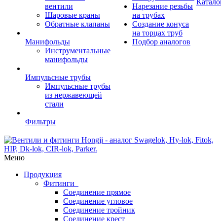
Катало
вентили
Нарезание резьбы
Шаровые краны
на трубах
Обратные клапаны
Создание конуса
на торцах труб
Манифольды
Подбор аналогов
Инструментальные
манифольды
Импульсные трубы
Импульсные трубы
из нержавеющей
стали
Фильтры
Меню
Продукция
Фитинги
Соединение прямое
Соединение угловое
Соединение тройник
Соединение крест