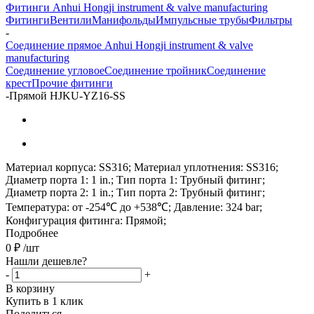
Фитинги Anhui Hongji instrument & valve manufacturing
Фитинги
Вентили
Манифольды
Импульсные трубы
Фильтры
-
Соединение прямое Anhui Hongji instrument & valve
manufacturing
Соединение угловое
Соединение тройник
Соединение
крест
Прочие фитинги
-
Прямой HJKU-YZ16-SS
Материал корпуса: SS316; Материал уплотнения: SS316;
Диаметр порта 1: 1 in.; Тип порта 1: Трубный фитинг;
Диаметр порта 2: 1 in.; Тип порта 2: Трубный фитинг;
Температура: от -254℃ до +538℃; Давление: 324 bar;
Конфигурация фитинга: Прямой;
Подробнее
0
₽
/шт
Нашли дешевле?
-
+
В корзину
Купить в 1 клик
Поделиться