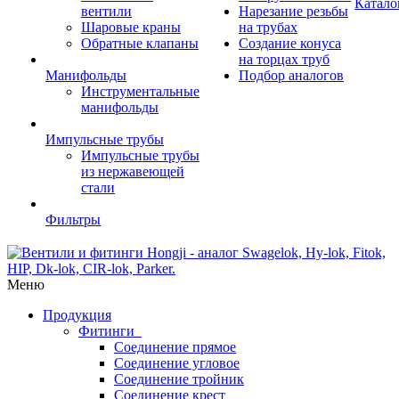
Катало
вентили
Нарезание резьбы
Шаровые краны
на трубах
Обратные клапаны
Создание конуса
на торцах труб
Манифольды
Подбор аналогов
Инструментальные
манифольды
Импульсные трубы
Импульсные трубы
из нержавеющей
стали
Фильтры
Меню
Продукция
Фитинги
Соединение прямое
Соединение угловое
Соединение тройник
Соединение крест