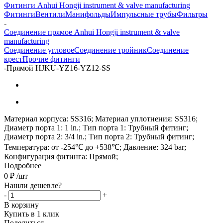
Фитинги Anhui Hongji instrument & valve manufacturing
Фитинги
Вентили
Манифольды
Импульсные трубы
Фильтры
-
Соединение прямое Anhui Hongji instrument & valve
manufacturing
Соединение угловое
Соединение тройник
Соединение
крест
Прочие фитинги
-
Прямой HJKU-YZ16-YZ12-SS
Материал корпуса: SS316; Материал уплотнения: SS316;
Диаметр порта 1: 1 in.; Тип порта 1: Трубный фитинг;
Диаметр порта 2: 3/4 in.; Тип порта 2: Трубный фитинг;
Температура: от -254℃ до +538℃; Давление: 324 bar;
Конфигурация фитинга: Прямой;
Подробнее
0
₽
/шт
Нашли дешевле?
-
+
В корзину
Купить в 1 клик
Поделиться