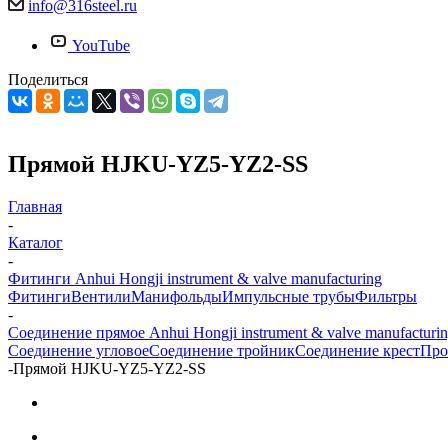
info@316steel.ru
YouTube
Поделиться
Прямой HJKU-YZ5-YZ2-SS
Главная
-
Каталог
-
Фитинги Anhui Hongji instrument & valve manufacturing
Фитинги
Вентили
Манифольды
Импульсные трубы
Фильтры
-
Соединение прямое Anhui Hongji instrument & valve manufacturi
Соединение угловое
Соединение тройник
Соединение крест
Про
-
Прямой HJKU-YZ5-YZ2-SS