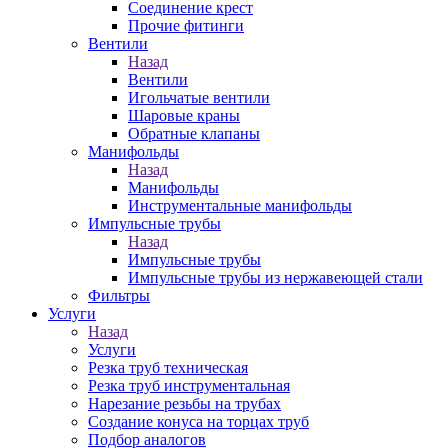
Соединение крест
Прочие фитинги
Вентили
Назад
Вентили
Игольчатые вентили
Шаровые краны
Обратные клапаны
Манифольды
Назад
Манифольды
Инструментальные манифольды
Импульсные трубы
Назад
Импульсные трубы
Импульсные трубы из нержавеющей стали
Фильтры
Услуги
Назад
Услуги
Резка труб техническая
Резка труб инструментальная
Нарезание резьбы на трубах
Создание конуса на торцах труб
Подбор аналогов