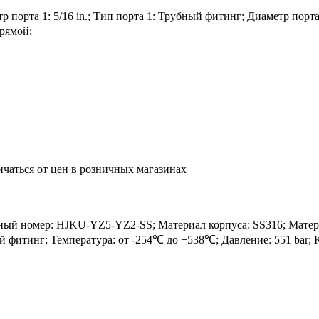
порта 1: 5/16 in.; Тип порта 1: Трубный фитинг; Диаметр порта 
рямой;
ичаться от цен в розничных магазинах
номер: HJKU-YZ5-YZ2-SS; Материал корпуса: SS316; Материал у
ный фитинг; Температура: от -254℃ до +538℃; Давление: 551 bar