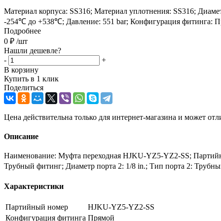
Материал корпуса: SS316; Материал уплотнения: SS316; Диаметр 
-254℃ до +538℃; Давление: 551 bar; Конфигурация фитинга: П
Подробнее
0
₽
/шт
Нашли дешевле?
-
+
В корзину
Купить в 1 клик
Поделиться
Цена действительна только для интернет-магазина и может отл
Описание
Наименование: Муфта переходная HJKU-YZ5-YZ2-SS; Партийный 
Трубный фитинг; Диаметр порта 2: 1/8 in.; Тип порта 2: Труб
Характеристики
Партийный номер
HJKU-YZ5-YZ2-SS
Конфигурация фитинга
Прямой