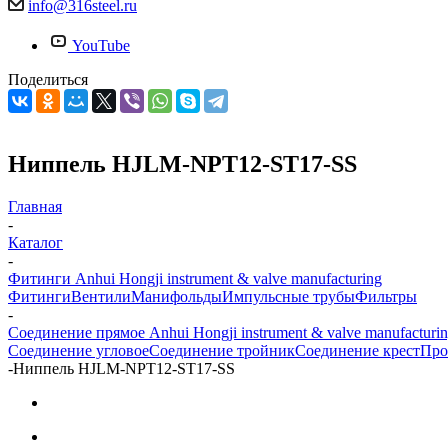
info@316steel.ru
YouTube
Поделиться
Ниппель HJLM-NPT12-ST17-SS
Главная
-
Каталог
-
Фитинги Anhui Hongji instrument & valve manufacturing
Фитинги
Вентили
Манифольды
Импульсные трубы
Фильтры
-
Соединение прямое Anhui Hongji instrument & valve manufacturi
Соединение угловое
Соединение тройник
Соединение крест
Про
-
Ниппель HJLM-NPT12-ST17-SS