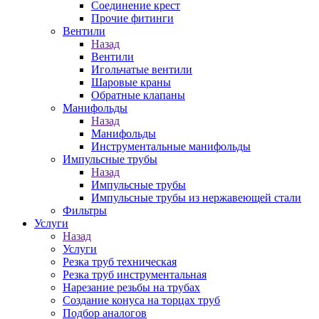
Соединение крест
Прочие фитинги
Вентили
Назад
Вентили
Игольчатые вентили
Шаровые краны
Обратные клапаны
Манифольды
Назад
Манифольды
Инструментальные манифольды
Импульсные трубы
Назад
Импульсные трубы
Импульсные трубы из нержавеющей стали
Фильтры
Услуги
Назад
Услуги
Резка труб техническая
Резка труб инструментальная
Нарезание резьбы на трубах
Создание конуса на торцах труб
Подбор аналогов