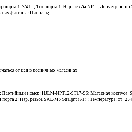
орта 1: 3/4 in.; Тип порта 1: Нар. резьба NPT ; Диаметр порта 2:
рация фитинга: Ниппель;
ичаться от цен в розничных магазинах
ртийный номер: HJLM-NPT12-ST17-SS; Материал корпуса: SS316
ип порта 2: Нар. резьба SAE/MS Straight (ST) ; Температура: от 