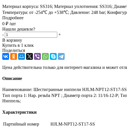
Материал корпуса: SS316; Материал уплотнения: SS316; Диаметр п
Температура: от -254℃ до +538℃; Давление: 248 bar; Конфигу
Подробнее
0
₽
/шт
Нашли дешевле?
-
+
В корзину
Купить в 1 клик
Поделиться
Цена действительна только для интернет-магазина и может отл
Описание
Наименование: Шестигранные ниппели HJLM-NPT12-ST17-SS; Па
Тип порта 1: Нар. резьба NPT ; Диаметр порта 2: 11/16-12-P; Т
Ниппель;
Характеристики
Партийный номер
HJLM-NPT12-ST17-SS