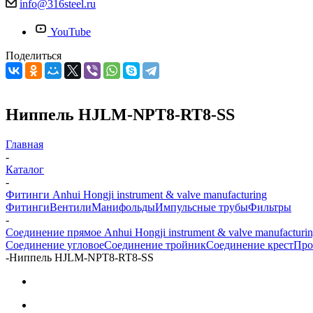
info@316steel.ru
YouTube
Поделиться
Ниппель HJLM-NPT8-RT8-SS
Главная
-
Каталог
-
Фитинги Anhui Hongji instrument & valve manufacturing
Фитинги
Вентили
Манифольды
Импульсные трубы
Фильтры
-
Соединение прямое Anhui Hongji instrument & valve manufacturi
Соединение угловое
Соединение тройник
Соединение крест
Про
-
Ниппель HJLM-NPT8-RT8-SS