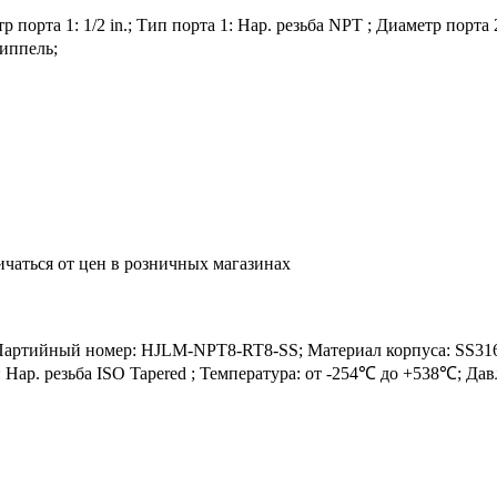
рта 1: 1/2 in.; Тип порта 1: Нар. резьба NPT ; Диаметр порта 2: 
иппель;
ичаться от цен в розничных магазинах
ийный номер: HJLM-NPT8-RT8-SS; Материал корпуса: SS316; Ма
 2: Нар. резьба ISO Tapered ; Температура: от -254℃ до +538℃; Д