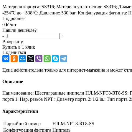
Материал корпуса: SS316; Материал уплотнения: SS316; Диаметр по
-254℃ до +538℃; Давление: 530 bar; Конфигурация фитинга: Н
Подробнее
0
₽
/шт
Нашли дешевле?
-
+
В корзину
Купить в 1 клик
Поделиться
Цена действительна только для интернет-магазина и может отл
Описание
Наименование: Шестигранные ниппели HJLM-NPT8-RT8-SS; Парт
порта 1: Нар. резьба NPT ; Диаметр порта 2: 1/2 in.; Тип порта
Характеристики
Партийный номер
HJLM-NPT8-RT8-SS
Конфигурация фитинга
Ниппель