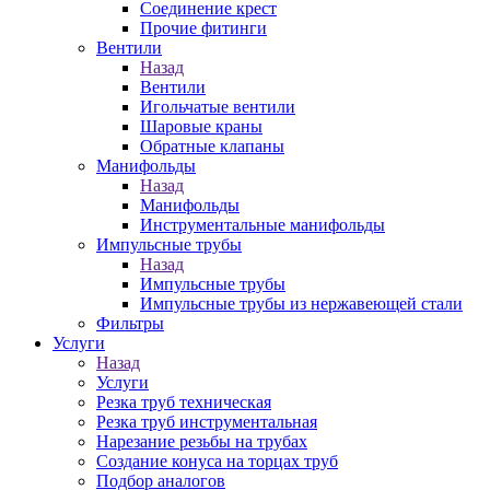
Соединение крест
Прочие фитинги
Вентили
Назад
Вентили
Игольчатые вентили
Шаровые краны
Обратные клапаны
Манифольды
Назад
Манифольды
Инструментальные манифольды
Импульсные трубы
Назад
Импульсные трубы
Импульсные трубы из нержавеющей стали
Фильтры
Услуги
Назад
Услуги
Резка труб техническая
Резка труб инструментальная
Нарезание резьбы на трубах
Создание конуса на торцах труб
Подбор аналогов