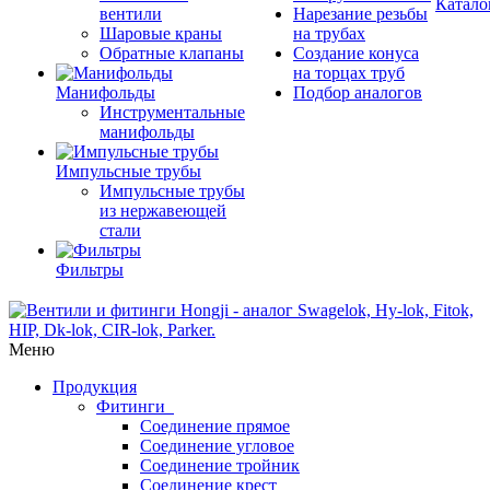
Катало
вентили
Нарезание резьбы
Шаровые краны
на трубах
Обратные клапаны
Создание конуса
на торцах труб
Манифольды
Подбор аналогов
Инструментальные
манифольды
Импульсные трубы
Импульсные трубы
из нержавеющей
стали
Фильтры
Меню
Продукция
Фитинги
Соединение прямое
Соединение угловое
Соединение тройник
Соединение крест