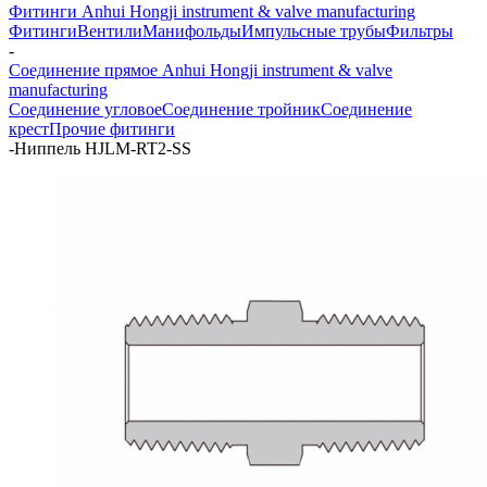
Фитинги Anhui Hongji instrument & valve manufacturing
Фитинги
Вентили
Манифольды
Импульсные трубы
Фильтры
-
Соединение прямое Anhui Hongji instrument & valve
manufacturing
Соединение угловое
Соединение тройник
Соединение
крест
Прочие фитинги
-
Ниппель HJLM-RT2-SS