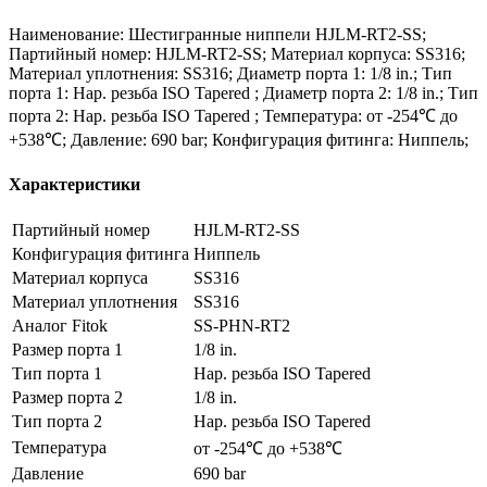
Наименование: Шестигранные ниппели HJLM-RT2-SS;
Партийный номер: HJLM-RT2-SS; Материал корпуса: SS316;
Материал уплотнения: SS316; Диаметр порта 1: 1/8 in.; Тип
порта 1: Нар. резьба ISO Tapered ; Диаметр порта 2: 1/8 in.; Тип
порта 2: Нар. резьба ISO Tapered ; Температура: от -254℃ до
+538℃; Давление: 690 bar; Конфигурация фитинга: Ниппель;
Характеристики
Партийный номер
HJLM-RT2-SS
Конфигурация фитинга
Ниппель
Материал корпуса
SS316
Материал уплотнения
SS316
Аналог Fitok
SS-PHN-RT2
Размер порта 1
1/8 in.
Тип порта 1
Нар. резьба ISO Tapered
Размер порта 2
1/8 in.
Тип порта 2
Нар. резьба ISO Tapered
Температура
от -254℃ до +538℃
Давление
690 bar