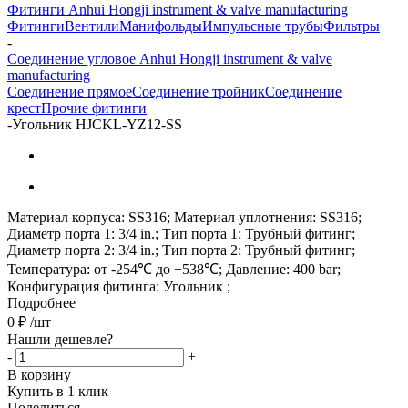
Фитинги Anhui Hongji instrument & valve manufacturing
Фитинги
Вентили
Манифольды
Импульсные трубы
Фильтры
-
Соединение угловое Anhui Hongji instrument & valve
manufacturing
Соединение прямое
Соединение тройник
Соединение
крест
Прочие фитинги
-
Угольник HJCKL-YZ12-SS
Материал корпуса: SS316; Материал уплотнения: SS316;
Диаметр порта 1: 3/4 in.; Тип порта 1: Трубный фитинг;
Диаметр порта 2: 3/4 in.; Тип порта 2: Трубный фитинг;
Температура: от -254℃ до +538℃; Давление: 400 bar;
Конфигурация фитинга: Угольник ;
Подробнее
0
₽
/шт
Нашли дешевле?
-
+
В корзину
Купить в 1 клик
Поделиться