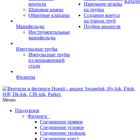
Катало
вентили
Нарезание резьбы
Шаровые краны
на трубах
Обратные клапаны
Создание конуса
на торцах труб
Манифольды
Подбор аналогов
Инструментальные
манифольды
Импульсные трубы
Импульсные трубы
из нержавеющей
стали
Фильтры
Меню
Продукция
Фитинги
Соединение прямое
Соединение угловое
Соединение тройник
Соединение крест