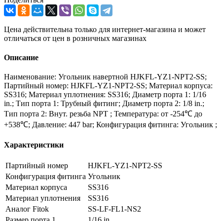
Цена действительна только для интернет-магазина и может
отличаться от цен в розничных магазинах
Описание
Наименование: Угольник навертной HJKFL-YZ1-NPT2-SS;
Партийный номер: HJKFL-YZ1-NPT2-SS; Материал корпуса:
SS316; Материал уплотнения: SS316; Диаметр порта 1: 1/16
in.; Тип порта 1: Трубный фитинг; Диаметр порта 2: 1/8 in.;
Тип порта 2: Внут. резьба NPT ; Температура: от -254℃ до
+538℃; Давление: 447 bar; Конфигурация фитинга: Угольник ;
Характеристики
Партийный номер
HJKFL-YZ1-NPT2-SS
Конфигурация фитинга
Угольник
Материал корпуса
SS316
Материал уплотнения
SS316
Аналог Fitok
SS-LF-FL1-NS2
Размер порта 1
1/16 in.