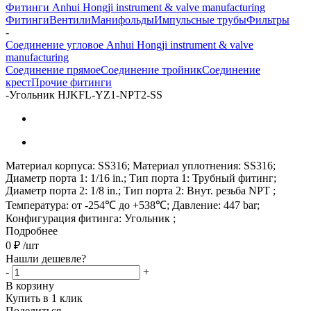
Фитинги Anhui Hongji instrument & valve manufacturing
Фитинги
Вентили
Манифольды
Импульсные трубы
Фильтры
-
Соединение угловое Anhui Hongji instrument & valve
manufacturing
Соединение прямое
Соединение тройник
Соединение
крест
Прочие фитинги
-
Угольник HJKFL-YZ1-NPT2-SS
Материал корпуса: SS316; Материал уплотнения: SS316;
Диаметр порта 1: 1/16 in.; Тип порта 1: Трубный фитинг;
Диаметр порта 2: 1/8 in.; Тип порта 2: Внут. резьба NPT ;
Температура: от -254℃ до +538℃; Давление: 447 bar;
Конфигурация фитинга: Угольник ;
Подробнее
0
₽
/шт
Нашли дешевле?
-
+
В корзину
Купить в 1 клик
Поделиться