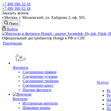
+7 499 390-32-18
+7 499 390-32-18
Заказать звонок
г.Москва, г. Московский, ул. Хабарова 2, оф. 503.
Поиск
Войти
Официальный дистрибьютор Hongji в РФ и СНГ.
Продукция
Фитинги
Соединение прямое
Соединение угловое
Соединение тройник
Услуги
Соединение крест
Прочие фитинги
Ре
Ре
Вентили
На
Игольчатые вентили
Со
Шаровые краны
По