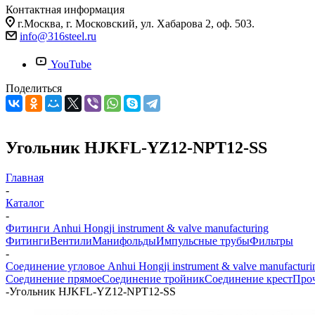
Контактная информация
г.Москва, г. Московский, ул. Хабарова 2, оф. 503.
info@316steel.ru
YouTube
Поделиться
Угольник HJKFL-YZ12-NPT12-SS
Главная
-
Каталог
-
Фитинги Anhui Hongji instrument & valve manufacturing
Фитинги
Вентили
Манифольды
Импульсные трубы
Фильтры
-
Соединение угловое Anhui Hongji instrument & valve manufacturi
Соединение прямое
Соединение тройник
Соединение крест
Про
-
Угольник HJKFL-YZ12-NPT12-SS