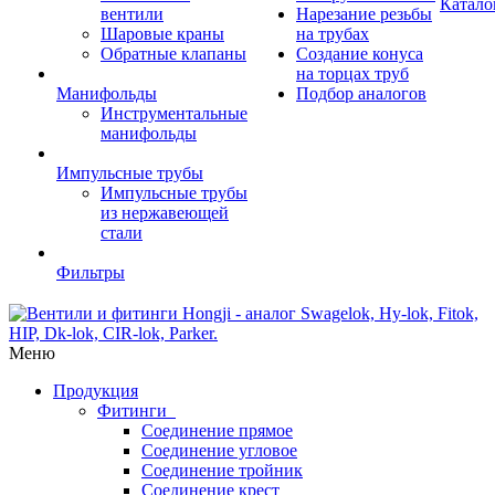
Катало
вентили
Нарезание резьбы
Шаровые краны
на трубах
Обратные клапаны
Создание конуса
на торцах труб
Манифольды
Подбор аналогов
Инструментальные
манифольды
Импульсные трубы
Импульсные трубы
из нержавеющей
стали
Фильтры
Меню
Продукция
Фитинги
Соединение прямое
Соединение угловое
Соединение тройник
Соединение крест