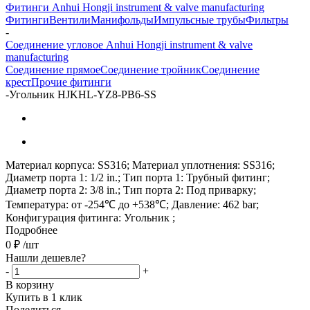
Фитинги Anhui Hongji instrument & valve manufacturing
Фитинги
Вентили
Манифольды
Импульсные трубы
Фильтры
-
Соединение угловое Anhui Hongji instrument & valve
manufacturing
Соединение прямое
Соединение тройник
Соединение
крест
Прочие фитинги
-
Угольник HJKHL-YZ8-PB6-SS
Материал корпуса: SS316; Материал уплотнения: SS316;
Диаметр порта 1: 1/2 in.; Тип порта 1: Трубный фитинг;
Диаметр порта 2: 3/8 in.; Тип порта 2: Под приварку;
Температура: от -254℃ до +538℃; Давление: 462 bar;
Конфигурация фитинга: Угольник ;
Подробнее
0
₽
/шт
Нашли дешевле?
-
+
В корзину
Купить в 1 клик
Поделиться