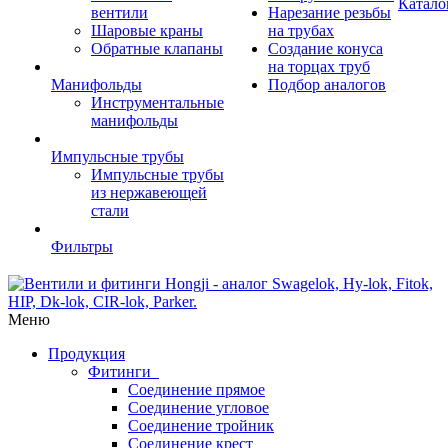
Катало
вентили
Нарезание резьбы
Шаровые краны
на трубах
Обратные клапаны
Создание конуса
на торцах труб
Манифольды
Подбор аналогов
Инструментальные
манифольды
Импульсные трубы
Импульсные трубы
из нержавеющей
стали
Фильтры
Меню
Продукция
Фитинги
Соединение прямое
Соединение угловое
Соединение тройник
Соединение крест