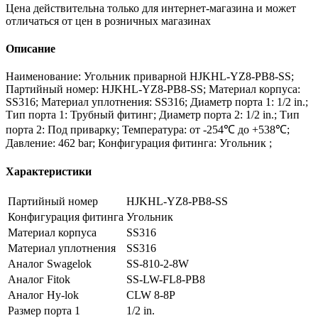
Цена действительна только для интернет-магазина и может
отличаться от цен в розничных магазинах
Описание
Наименование: Угольник приварной HJKHL-YZ8-PB8-SS;
Партийный номер: HJKHL-YZ8-PB8-SS; Материал корпуса:
SS316; Материал уплотнения: SS316; Диаметр порта 1: 1/2 in.;
Тип порта 1: Трубный фитинг; Диаметр порта 2: 1/2 in.; Тип
порта 2: Под приварку; Температура: от -254℃ до +538℃;
Давление: 462 bar; Конфигурация фитинга: Угольник ;
Характеристики
Партийный номер
HJKHL-YZ8-PB8-SS
Конфигурация фитинга
Угольник
Материал корпуса
SS316
Материал уплотнения
SS316
Аналог Swagelok
SS-810-2-8W
Аналог Fitok
SS-LW-FL8-PB8
Аналог Hy-lok
CLW 8-8P
Размер порта 1
1/2 in.