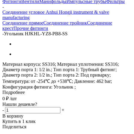
Фитинги
Вентили
Манифольды
Импульсные трубы
Фильтры
-
Соединение угловое Anhui Hongji instrument & valve
manufacturing
Соединение прямое
Соединение тройник
Соединение
крест
Прочие фитинги
-
Угольник HJKHL-YZ8-PB8-SS
Материал корпуса: SS316; Материал уплотнения: SS316;
Диаметр порта 1: 1/2 in.; Тип порта 1: Трубный фитинг;
Диаметр порта 2: 1/2 in.; Тип порта 2: Под приварку;
Температура: от -254℃ до +538℃; Давление: 462 bar;
Конфигурация фитинга: Угольник ;
Подробнее
0
₽
/шт
Нашли дешевле?
-
+
В корзину
Купить в 1 клик
Поделиться