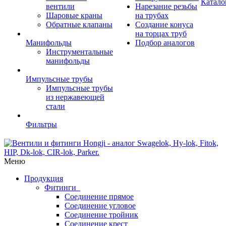
Катало
вентили
Нарезание резьбы
Шаровые краны
на трубах
Обратные клапаны
Создание конуса
на торцах труб
Манифольды
Подбор аналогов
Инструментальные
манифольды
Импульсные трубы
Импульсные трубы
из нержавеющей
стали
Фильтры
Меню
Продукция
Фитинги
Соединение прямое
Соединение угловое
Соединение тройник
Соединение крест