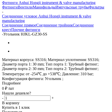
Фитинги Anhui Hongji instrument & valve manufacturing
Фитинги
Вентили
Манифольды
Импульсные трубы
Фильтры
-
Соединение угловое Anhui Hongji instrument & valve
manufacturing
Соединение прямое
Соединение тройник
Соединение
крест
Прочие фитинги
-
Угольник HJKL-GZ30-SS
Материал корпуса: SS316; Материал уплотнения: SS316;
Диаметр порта 1: 30 mm; Тип порта 1: Трубный фитинг;
Диаметр порта 2: 30 mm; Тип порта 2: Трубный фитинг;
Температура: от -254℃ до +538℃; Давление: 310 bar;
Конфигурация фитинга: Угольник ;
Подробнее
0
₽
/шт
Нашли дешевле?
-
+
В корзину
Купить в 1 клик
Поделиться