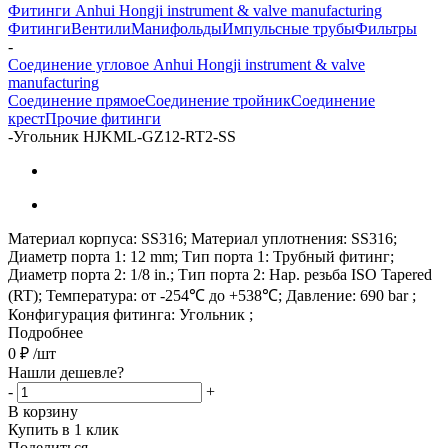
Фитинги Anhui Hongji instrument & valve manufacturing
Фитинги
Вентили
Манифольды
Импульсные трубы
Фильтры
-
Соединение угловое Anhui Hongji instrument & valve
manufacturing
Соединение прямое
Соединение тройник
Соединение
крест
Прочие фитинги
-
Угольник HJKML-GZ12-RT2-SS
Материал корпуса: SS316; Материал уплотнения: SS316;
Диаметр порта 1: 12 mm; Тип порта 1: Трубный фитинг;
Диаметр порта 2: 1/8 in.; Тип порта 2: Нар. резьба ISO Tapered
(RT); Температура: от -254℃ до +538℃; Давление: 690 bar ;
Конфигурация фитинга: Угольник ;
Подробнее
0
₽
/шт
Нашли дешевле?
-
+
В корзину
Купить в 1 клик
Поделиться