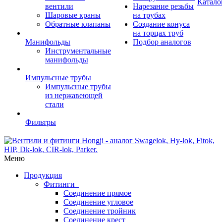
Катало
вентили
Нарезание резьбы
Шаровые краны
на трубах
Обратные клапаны
Создание конуса
на торцах труб
Манифольды
Подбор аналогов
Инструментальные
манифольды
Импульсные трубы
Импульсные трубы
из нержавеющей
стали
Фильтры
Меню
Продукция
Фитинги
Соединение прямое
Соединение угловое
Соединение тройник
Соединение крест