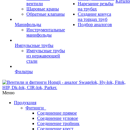
Катало
вентили
Нарезание резьбы
Шаровые краны
на трубах
Обратные клапаны
Создание конуса
на торцах труб
Манифольды
Подбор аналогов
Инструментальные
манифольды
Импульсные трубы
Импульсные трубы
из нержавеющей
стали
Фильтры
Меню
Продукция
Фитинги
Соединение прямое
Соединение угловое
Соединение тройник
Соединение крест