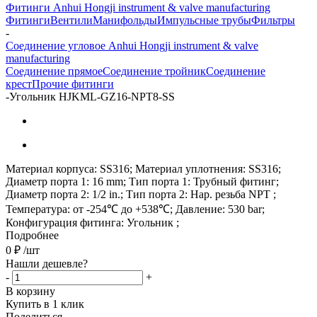
Фитинги Anhui Hongji instrument & valve manufacturing
Фитинги
Вентили
Манифольды
Импульсные трубы
Фильтры
-
Соединение угловое Anhui Hongji instrument & valve
manufacturing
Соединение прямое
Соединение тройник
Соединение
крест
Прочие фитинги
-
Угольник HJKML-GZ16-NPT8-SS
Материал корпуса: SS316; Материал уплотнения: SS316;
Диаметр порта 1: 16 mm; Тип порта 1: Трубный фитинг;
Диаметр порта 2: 1/2 in.; Тип порта 2: Нар. резьба NPT ;
Температура: от -254℃ до +538℃; Давление: 530 bar;
Конфигурация фитинга: Угольник ;
Подробнее
0
₽
/шт
Нашли дешевле?
-
+
В корзину
Купить в 1 клик
Поделиться