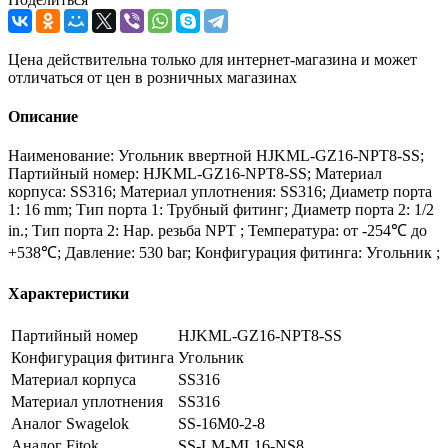
Цена действительна только для интернет-магазина и может
отличаться от цен в розничных магазинах
Описание
Наименование: Угольник ввертной HJKML-GZ16-NPT8-SS;
Партийный номер: HJKML-GZ16-NPT8-SS; Материал
корпуса: SS316; Материал уплотнения: SS316; Диаметр порта
1: 16 mm; Тип порта 1: Трубный фитинг; Диаметр порта 2: 1/2
in.; Тип порта 2: Нар. резьба NPT ; Температура: от -254℃ до
+538℃; Давление: 530 bar; Конфигурация фитинга: Угольник ;
Характеристики
Партийный номер
HJKML-GZ16-NPT8-SS
Конфигурация фитинга
Угольник
Материал корпуса
SS316
Материал уплотнения
SS316
Аналог Swagelok
SS-16M0-2-8
Аналог Fitok
SS-LM-ML16-NS8