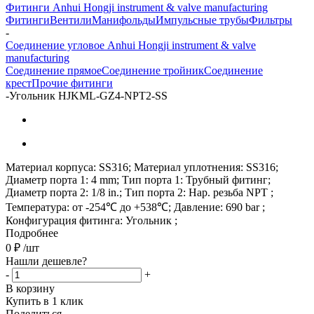
Фитинги Anhui Hongji instrument & valve manufacturing
Фитинги
Вентили
Манифольды
Импульсные трубы
Фильтры
-
Соединение угловое Anhui Hongji instrument & valve
manufacturing
Соединение прямое
Соединение тройник
Соединение
крест
Прочие фитинги
-
Угольник HJKML-GZ4-NPT2-SS
Материал корпуса: SS316; Материал уплотнения: SS316;
Диаметр порта 1: 4 mm; Тип порта 1: Трубный фитинг;
Диаметр порта 2: 1/8 in.; Тип порта 2: Нар. резьба NPT ;
Температура: от -254℃ до +538℃; Давление: 690 bar ;
Конфигурация фитинга: Угольник ;
Подробнее
0
₽
/шт
Нашли дешевле?
-
+
В корзину
Купить в 1 клик
Поделиться