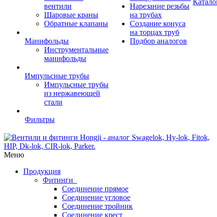
Катало
вентили
Нарезание резьбы
Шаровые краны
на трубах
Обратные клапаны
Создание конуса
на торцах труб
Манифольды
Подбор аналогов
Инструментальные
манифольды
Импульсные трубы
Импульсные трубы
из нержавеющей
стали
Фильтры
Меню
Продукция
Фитинги
Соединение прямое
Соединение угловое
Соединение тройник
Соединение крест