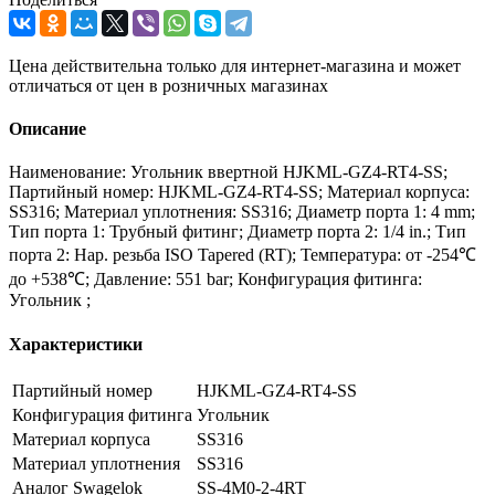
Цена действительна только для интернет-магазина и может
отличаться от цен в розничных магазинах
Описание
Наименование: Угольник ввертной HJKML-GZ4-RT4-SS;
Партийный номер: HJKML-GZ4-RT4-SS; Материал корпуса:
SS316; Материал уплотнения: SS316; Диаметр порта 1: 4 mm;
Тип порта 1: Трубный фитинг; Диаметр порта 2: 1/4 in.; Тип
порта 2: Нар. резьба ISO Tapered (RT); Температура: от -254℃
до +538℃; Давление: 551 bar; Конфигурация фитинга:
Угольник ;
Характеристики
Партийный номер
HJKML-GZ4-RT4-SS
Конфигурация фитинга
Угольник
Материал корпуса
SS316
Материал уплотнения
SS316
Аналог Swagelok
SS-4M0-2-4RT