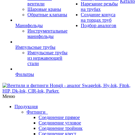
Катало
вентили
Нарезание резьбы
Шаровые краны
на трубах
Обратные клапаны
Создание конуса
на торцах труб
Манифольды
Подбор аналогов
Инструментальные
манифольды
Импульсные трубы
Импульсные трубы
из нержавеющей
стали
Фильтры
Меню
Продукция
Фитинги
Соединение прямое
Соединение угловое
Соединение тройник
Соединение крест