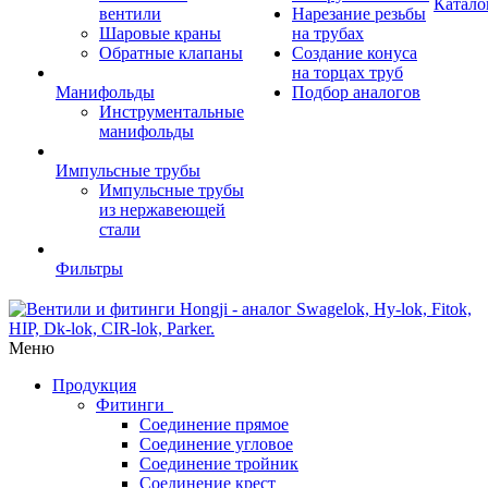
Катало
вентили
Нарезание резьбы
Шаровые краны
на трубах
Обратные клапаны
Создание конуса
на торцах труб
Манифольды
Подбор аналогов
Инструментальные
манифольды
Импульсные трубы
Импульсные трубы
из нержавеющей
стали
Фильтры
Меню
Продукция
Фитинги
Соединение прямое
Соединение угловое
Соединение тройник
Соединение крест