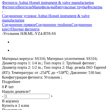
Фитинги Anhui Hongji instrument & valve manufacturing
Фитинги
Вентили
Манифольды
Импульсные трубы
Фильтры
-
Соединение угловое Anhui Hongji instrument & valve
manufacturing
Соединение прямое
Соединение тройник
Соединение
крест
Прочие фитинги
-
Угольник HJKML-YZ4-RT8-SS
Материал корпуса: SS316; Материал уплотнения: SS316;
Диаметр порта 1: 1/4 in.; Тип порта 1: Трубный фитинг;
Диаметр порта 2: 1/2 in.; Тип порта 2: Нар. резьба ISO Tapered
(RT); Температура: от -254℃ до +538℃; Давление: 530 bar;
Конфигурация фитинга: Угольник ;
Подробнее
0
₽
/шт
Нашли дешевле?
-
+
В корзину
Купить в 1 клик
Поделиться