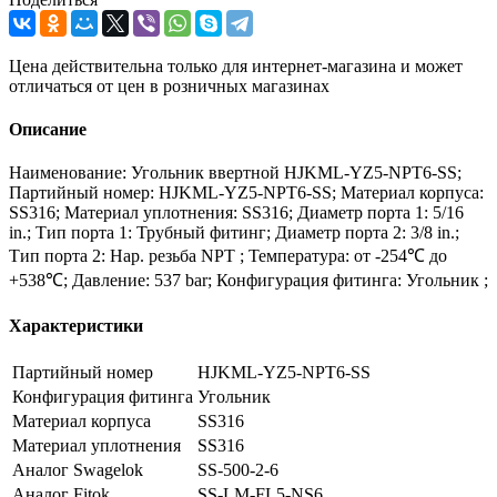
Цена действительна только для интернет-магазина и может
отличаться от цен в розничных магазинах
Описание
Наименование: Угольник ввертной HJKML-YZ5-NPT6-SS;
Партийный номер: HJKML-YZ5-NPT6-SS; Материал корпуса:
SS316; Материал уплотнения: SS316; Диаметр порта 1: 5/16
in.; Тип порта 1: Трубный фитинг; Диаметр порта 2: 3/8 in.;
Тип порта 2: Нар. резьба NPT ; Температура: от -254℃ до
+538℃; Давление: 537 bar; Конфигурация фитинга: Угольник ;
Характеристики
Партийный номер
HJKML-YZ5-NPT6-SS
Конфигурация фитинга
Угольник
Материал корпуса
SS316
Материал уплотнения
SS316
Аналог Swagelok
SS-500-2-6
Аналог Fitok
SS-LM-FL5-NS6