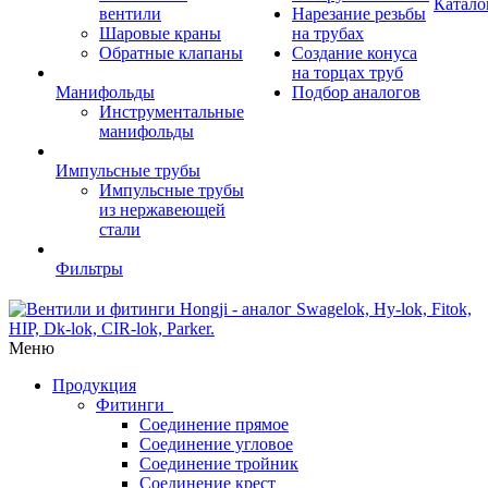
Катало
вентили
Нарезание резьбы
Шаровые краны
на трубах
Обратные клапаны
Создание конуса
на торцах труб
Манифольды
Подбор аналогов
Инструментальные
манифольды
Импульсные трубы
Импульсные трубы
из нержавеющей
стали
Фильтры
Меню
Продукция
Фитинги
Соединение прямое
Соединение угловое
Соединение тройник
Соединение крест