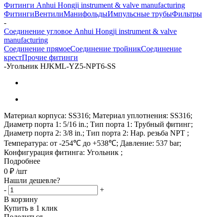
Фитинги Anhui Hongji instrument & valve manufacturing
Фитинги
Вентили
Манифольды
Импульсные трубы
Фильтры
-
Соединение угловое Anhui Hongji instrument & valve
manufacturing
Соединение прямое
Соединение тройник
Соединение
крест
Прочие фитинги
-
Угольник HJKML-YZ5-NPT6-SS
Материал корпуса: SS316; Материал уплотнения: SS316;
Диаметр порта 1: 5/16 in.; Тип порта 1: Трубный фитинг;
Диаметр порта 2: 3/8 in.; Тип порта 2: Нар. резьба NPT ;
Температура: от -254℃ до +538℃; Давление: 537 bar;
Конфигурация фитинга: Угольник ;
Подробнее
0
₽
/шт
Нашли дешевле?
-
+
В корзину
Купить в 1 клик
Поделиться