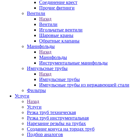
Соединение крест
Прочие фитинги
Вентили
Назад
Вентили
Игольчатые вентили
Шаровые краны
Обратные клапаны
Манифольды
Назад
Манифольды
Инструментальные манифольды
Импульсные трубы
Назад
Импульсные трубы
Импульсные трубы из нержавеющей стали
Фильтры
Услуги
Назад
Услуги
Резка труб техническая
Резка труб инструментальная
Нарезание резьбы на трубах
Создание конуса на торцах труб
Подбор аналогов