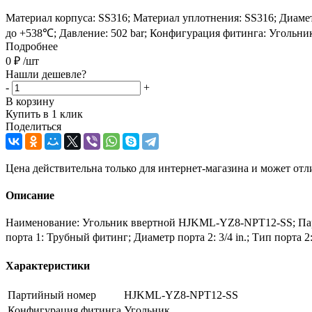
Материал корпуса: SS316; Материал уплотнения: SS316; Диаметр 
до +538℃; Давление: 502 bar; Конфигурация фитинга: Угольник
Подробнее
0
₽
/шт
Нашли дешевле?
-
+
В корзину
Купить в 1 клик
Поделиться
Цена действительна только для интернет-магазина и может отл
Описание
Наименование: Угольник ввертной HJKML-YZ8-NPT12-SS; Парти
порта 1: Трубный фитинг; Диаметр порта 2: 3/4 in.; Тип порта 
Характеристики
Партийный номер
HJKML-YZ8-NPT12-SS
Конфигурация фитинга
Угольник