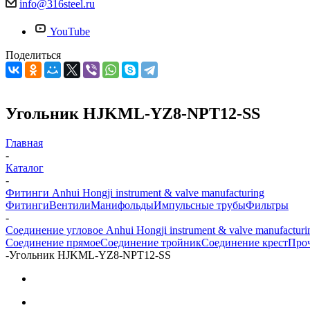
info@316steel.ru
YouTube
Поделиться
Угольник HJKML-YZ8-NPT12-SS
Главная
-
Каталог
-
Фитинги Anhui Hongji instrument & valve manufacturing
Фитинги
Вентили
Манифольды
Импульсные трубы
Фильтры
-
Соединение угловое Anhui Hongji instrument & valve manufacturi
Соединение прямое
Соединение тройник
Соединение крест
Про
-
Угольник HJKML-YZ8-NPT12-SS