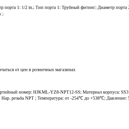
порта 1: 1/2 in.; Тип порта 1: Трубный фитинг; Диаметр порта 2:
 ;
ичаться от цен в розничных магазинах
йный номер: HJKML-YZ8-NPT12-SS; Материал корпуса: SS316; М
2: Нар. резьба NPT ; Температура: от -254℃ до +538℃; Давление: