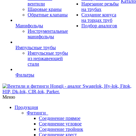
Катало
вентили
Нарезание резьбы
Шаровые краны
на трубах
Обратные клапаны
Создание конуса
на торцах труб
Манифольды
Подбор аналогов
Инструментальные
манифольды
Импульсные трубы
Импульсные трубы
из нержавеющей
стали
Фильтры
Меню
Продукция
Фитинги
Соединение прямое
Соединение угловое
Соединение тройник
Соединение крест