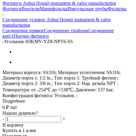
Фитинги Anhui Hongji instrument & valve manufacturing
Фитинги
Вентили
Манифольды
Импульсные трубы
Фильтры
-
Соединение угловое Anhui Hongji instrument & valve
manufacturing
Соединение прямое
Соединение тройник
Соединение
крест
Прочие фитинги
-
Угольник HJKMV-YZ8-NPT6-SS
Материал корпуса: SS316; Материал уплотнения: SS316;
Диаметр порта 1: 1/2 in.; Тип порта 1: Трубный фитинг;
Диаметр порта 2: 3/8 in.; Тип порта 2: Нар. резьба NPT ;
Температура: от -254℃ до +538℃; Давление: 537 bar;
Конфигурация фитинга: Угольник ;
Подробнее
0
₽
/шт
Нашли дешевле?
-
+
В корзину
Купить в 1 клик
Поделиться