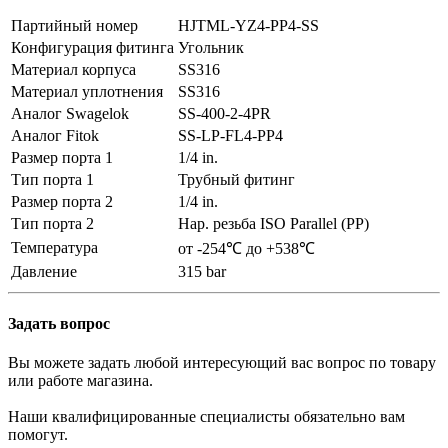
Партийный номер
HJTML-YZ4-PP4-SS
Конфигурация фитинга
Угольник
Материал корпуса
SS316
Материал уплотнения
SS316
Аналог Swagelok
SS-400-2-4PR
Аналог Fitok
SS-LP-FL4-PP4
Размер порта 1
1/4 in.
Тип порта 1
Трубный фитинг
Размер порта 2
1/4 in.
Тип порта 2
Нар. резьба ISO Parallel (PP)
Температура
от -254℃ до +538℃
Давление
315 bar
Задать вопрос
Вы можете задать любой интересующий вас вопрос по товару
или работе магазина.
Наши квалифицированные специалисты обязательно вам
помогут.