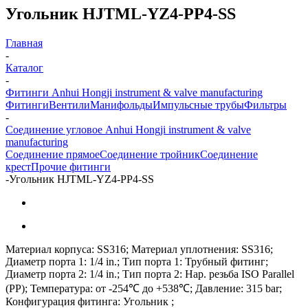
Угольник HJTML-YZ4-PP4-SS
Главная
-
Каталог
-
Фитинги Anhui Hongji instrument & valve manufacturing
Фитинги
Вентили
Манифольды
Импульсные трубы
Фильтры
-
Соединение угловое Anhui Hongji instrument & valve
manufacturing
Соединение прямое
Соединение тройник
Соединение
крест
Прочие фитинги
-
Угольник HJTML-YZ4-PP4-SS
Материал корпуса: SS316; Материал уплотнения: SS316;
Диаметр порта 1: 1/4 in.; Тип порта 1: Трубный фитинг;
Диаметр порта 2: 1/4 in.; Тип порта 2: Нар. резьба ISO Parallel
(PP); Температура: от -254℃ до +538℃; Давление: 315 bar;
Конфигурация фитинга: Угольник ;