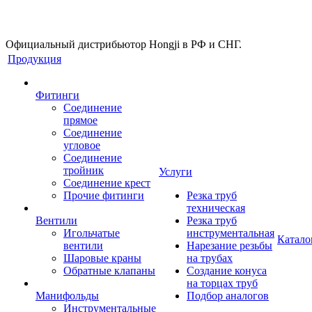
Официальный дистрибьютор Hongji в РФ и СНГ.
Продукция
Фитинги
Соединение
прямое
Соединение
угловое
Соединение
тройник
Услуги
Соединение крест
Прочие фитинги
Резка труб
техническая
Вентили
Резка труб
Игольчатые
инструментальная
Катало
вентили
Нарезание резьбы
Шаровые краны
на трубах
Обратные клапаны
Создание конуса
на торцах труб
Манифольды
Подбор аналогов
Инструментальные