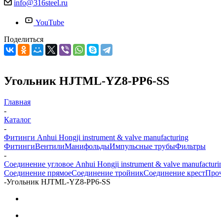
info@316steel.ru
YouTube
Поделиться
Угольник HJTML-YZ8-PP6-SS
Главная
-
Каталог
-
Фитинги Anhui Hongji instrument & valve manufacturing
Фитинги
Вентили
Манифольды
Импульсные трубы
Фильтры
-
Соединение угловое Anhui Hongji instrument & valve manufacturi
Соединение прямое
Соединение тройник
Соединение крест
Про
-
Угольник HJTML-YZ8-PP6-SS