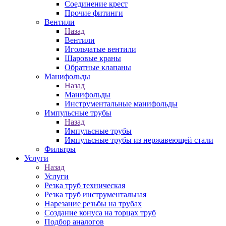
Соединение крест
Прочие фитинги
Вентили
Назад
Вентили
Игольчатые вентили
Шаровые краны
Обратные клапаны
Манифольды
Назад
Манифольды
Инструментальные манифольды
Импульсные трубы
Назад
Импульсные трубы
Импульсные трубы из нержавеющей стали
Фильтры
Услуги
Назад
Услуги
Резка труб техническая
Резка труб инструментальная
Нарезание резьбы на трубах
Создание конуса на торцах труб
Подбор аналогов