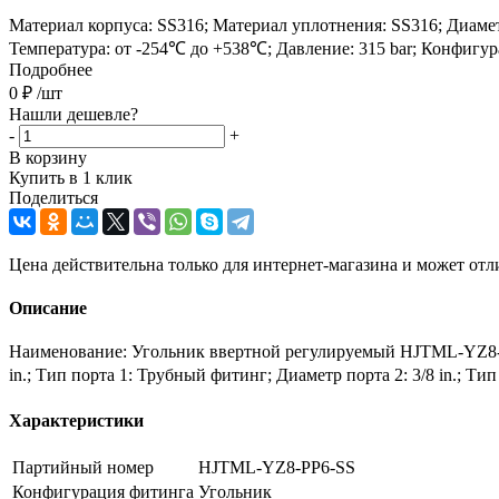
Материал корпуса: SS316; Материал уплотнения: SS316; Диаметр по
Температура: от -254℃ до +538℃; Давление: 315 bar; Конфигур
Подробнее
0
₽
/шт
Нашли дешевле?
-
+
В корзину
Купить в 1 клик
Поделиться
Цена действительна только для интернет-магазина и может отл
Описание
Наименование: Угольник ввертной регулируемый HJTML-YZ8-PP
in.; Тип порта 1: Трубный фитинг; Диаметр порта 2: 3/8 in.; Ти
Характеристики
Партийный номер
HJTML-YZ8-PP6-SS
Конфигурация фитинга
Угольник