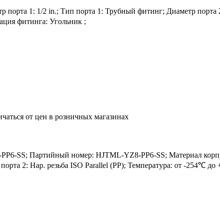
рта 1: 1/2 in.; Тип порта 1: Трубный фитинг; Диаметр порта 2: 3/
ация фитинга: Угольник ;
ичаться от цен в розничных магазинах
6-SS; Партийный номер: HJTML-YZ8-PP6-SS; Материал корпуса:
п порта 2: Нар. резьба ISO Parallel (PP); Температура: от -254℃ 