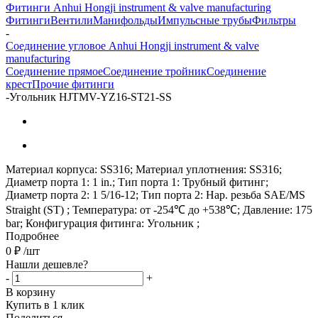
Фитинги Anhui Hongji instrument & valve manufacturing
Фитинги
Вентили
Манифольды
Импульсные трубы
Фильтры
-
Соединение угловое Anhui Hongji instrument & valve
manufacturing
Соединение прямое
Соединение тройник
Соединение
крест
Прочие фитинги
-
Угольник HJTMV-YZ16-ST21-SS
Материал корпуса: SS316; Материал уплотнения: SS316;
Диаметр порта 1: 1 in.; Тип порта 1: Трубный фитинг;
Диаметр порта 2: 1 5/16-12; Тип порта 2: Нар. резьба SAE/MS
Straight (ST) ; Температура: от -254℃ до +538℃; Давление: 175
bar; Конфигурация фитинга: Угольник ;
Подробнее
0
₽
/шт
Нашли дешевле?
-
+
В корзину
Купить в 1 клик
Поделиться