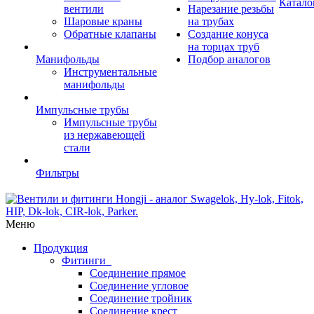
Катало
вентили
Нарезание резьбы
Шаровые краны
на трубах
Обратные клапаны
Создание конуса
на торцах труб
Манифольды
Подбор аналогов
Инструментальные
манифольды
Импульсные трубы
Импульсные трубы
из нержавеющей
стали
Фильтры
Меню
Продукция
Фитинги
Соединение прямое
Соединение угловое
Соединение тройник
Соединение крест